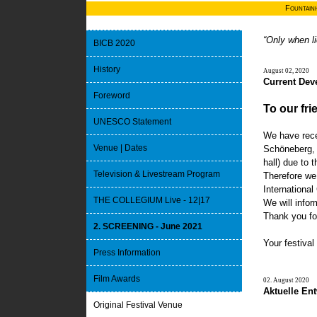
Fountain
“Only when li
BICB 2020
History
August 02, 2020
Current Dev
Foreword
To our fr
UNESCO Statement
We have recen
Venue | Dates
Schöneberg, 
hall) due to 
Television & Livestream Program
Therefore we 
International
THE COLLEGIUM Live - 12|17
We will infor
Thank you fo
2. SCREENING - June 2021
Your festival
Press Information
Film Awards
02. August 2020
Aktuelle En
Original Festival Venue