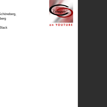
-Schöneberg,
eberg
 Black