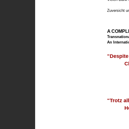
Zuversicht u
A COMPL
Transnation
An Internat
"Despite 
Challe
Obst
Acco
De
"Trotz al
Heraus
Hinde
Erru