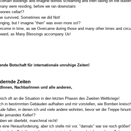
n certain buildings and imagine bombs screaming and then falling on the buildi
many were residing, before we ran downstairs
meones cellar!?
e survived, Sometimes we did Not!
lenging, but I imagine "then" was even more so!?
rcome in time, as we Overcame during those and many other times and circ
ward, as Many Blessings accompany Us!
nde Botschaft für internationale unruhige Zeiten!
dernde Zeiten
dInnen, NachbarInnen und alle anderen,
mich oft an die Situation in den letzten Phasen des Zweiten Weltkriegs!
ch in bestimmten Gebäuden aufhalten und mir vorstellen, wie Bomben kreisc
de fallen, in denen ich und viele andere wohnten, bevor wir die Treppe hinunt
der jemandes Keller!?
en wir überlebt, manchmal nicht!
e eine Herausforderung, aber ich stelle mir vor, "damals" war sie noch größer!