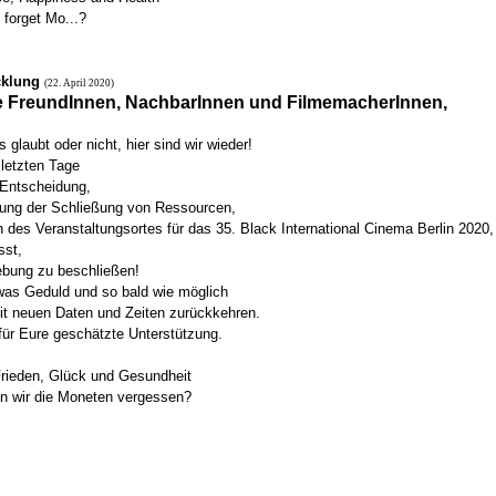
 forget Mo...?
cklung
(22. April 2020)
 FreundInnen, NachbarInnen und FilmemacherInnen,
s glaubt oder nicht, hier sind wir wieder!
letzten Tage
 Entscheidung,
rung der Schließung von Ressourcen,
h des Veranstaltungsortes für das 35. Black International Cinema Berlin 2020,
sst,
ebung zu beschließen!
twas Geduld und so bald wie möglich
it neuen Daten und Zeiten zurückkehren.
für Eure geschätzte Unterstützung.
Frieden, Glück und Gesundheit
n wir die Moneten vergessen?