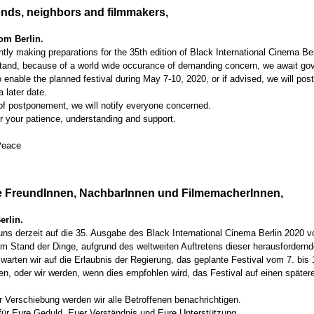
iends, neighbors and filmmakers,
om Berlin.
tly making preparations for the 35th edition of Black International Cinema Be
tand, because of a world wide occurance of demanding concern, we await go
 enable the planned festival during May 7-10, 2020, or if advised, we will pos
 a later date.
 of postponement, we will notify everyone concerned.
r your patience, understanding and support.
Peace
 FreundInnen, NachbarInnen und FilmemacherInnen,
erlin.
uns derzeit auf die 35. Ausgabe des Black International Cinema Berlin 2020 vo
m Stand der Dinge, aufgrund des weltweiten Auftretens dieser herausfordern
warten wir auf die Erlaubnis der Regierung, das geplante Festival vom 7. bis
en, oder wir werden, wenn dies empfohlen wird, das Festival auf einen später
r Verschiebung werden wir alle Betroffenen benachrichtigen.
für Eure Geduld, Euer Verständnis und Eure Unterstützung.