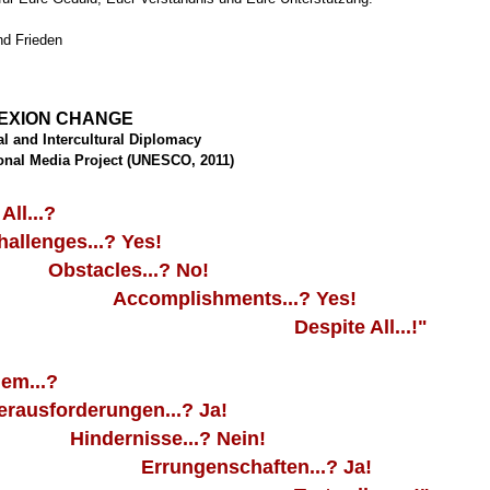
nd Frieden
EXION CHANGE
al and Intercultural Diplomacy
ional Media Project (UNESCO, 2011)
All...?
nges...? Yes!
acles...? No!
mplishments...? Yes!
spite All...!"
lem...?
forderungen...? Ja!
rnisse...? Nein!
ngenschaften...? Ja!