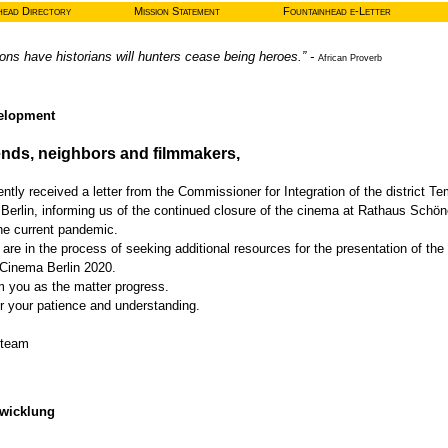
head Directory
Mission Statement
Fountainhead e-Letter
ons have historians will hunters cease being heroes.” -
African Proverb
elopment
iends, neighbors and filmmakers,
tly received a letter from the Commissioner for Integration of the district Te
Berlin, informing us of the continued closure of the cinema at Rathaus Schön
the current pandemic.
are in the process of seeking additional resources for the presentation of the
 Cinema Berlin 2020.
m you as the matter progress.
r your patience and understanding.
 team
twicklung