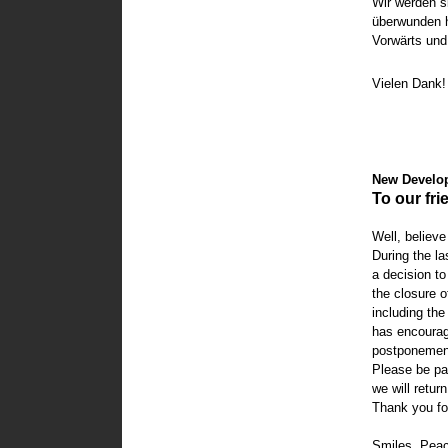
Wir werden s
überwunden 
Vorwärts und
Vielen Dank!
New Develo
To our fr
Well, believe
During the la
a decision to
the closure o
including the
has encourag
postponement
Please be pat
we will retur
Thank you fo
Smiles, Peac