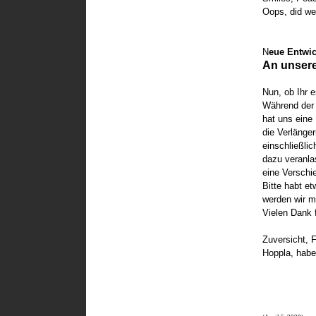
Oops, did we
N
eue Entwi
An unsere
Nun, ob Ihr e
Während der 
hat uns eine
die Verlänge
einschließlic
dazu veranla
eine Verschi
Bitte habt e
werden wir m
Vielen Dank 
Zuversicht, 
Hoppla, habe