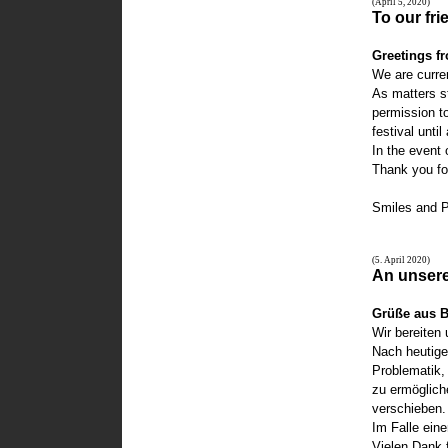
(April 5, 2020)
To our fr
Greetings fr
We are curren
As matters s
permission to
festival until
In the event
Thank you fo
Smiles and 
(5. April 2020)
An unsere
Grüße aus B
Wir bereiten 
Nach heutige
Problematik, 
zu ermöglich
verschieben.
Im Falle eine
Vielen Dank 