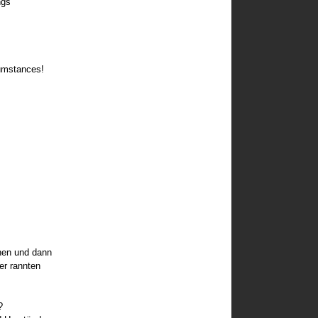
ngs
umstances!
hen und dann
er rannten
?