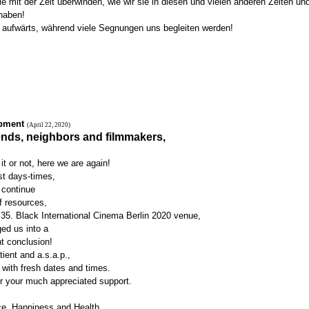
ie mit der Zeit überwinden, wie wir sie in diesen und vielen anderen Zeiten 
haben!
 aufwärts, während viele Segnungen uns begleiten werden!
pment
(April 22, 2020)
iends, neighbors and filmmakers,
 it or not, here we are again!
st days-times,
 continue
f resources,
 35. Black International Cinema Berlin 2020 venue,
ed us into a
 conclusion!
ient and a.s.a.p.,
n with fresh dates and times.
r your much appreciated support.
e, Happiness and Health