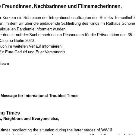
 FreundInnen, NachbarInnen und FilmemacherInnen,
r Kurzem ein Schreiben der Integrationsbeauftragten des Bezirks Tempelhof
lten, in dem wir über die andauernde Schließung des Kinos im Rathaus Schön
 aktuellen Pandemie informiert wurden.
ir derzeit auf der Suche nach neuen Ressourcen für die Präsentation des 35.
 Cinema Berlin 2020.
uch im weiteren Verlauf informieren.
für Eure Geduld und Euer Verständnis.
lteam
 Message for International Troubled Times!
ng Times
s, Neighbors and Everyone else,
 times recollecting the situation during the latter stages of WWII!