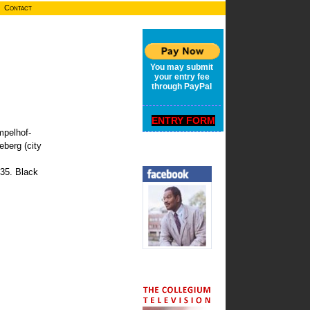
Contact
You may submit
your entry fee
through PayPal
ENTRY FORM
mpelhof-
eberg (city
 35. Black