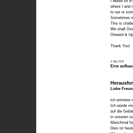
I would sit i
where I and 
to our or so
Sometimes w
This is chal
We shall Ove
Onward & Up
Thank You!
4. Mai 2020
Eine aufbaue
Herausfor
Liebe Freun
ich erinnere 
Ich würde mi
auf die Gebäu
in unseren o
Manchmal hab
Dies ist heut