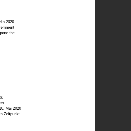
rlin 2020.
vernment
tpone the
r.
den
 10. Mai 2020
en Zeitpunkt