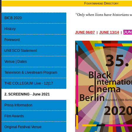
Fountainhead Directory
“Only when lions have historians w
BICB 2020
History
JU
JUNE 06/07
JUNE 13/14
|
|
Foreword
UNESCO Statement
Venue | Dates
Television & Livestream Program
THE COLLEGIUM Live - 12|17
2. SCREENING - June 2021
Press Information
Film Awards
Original Festival Venue