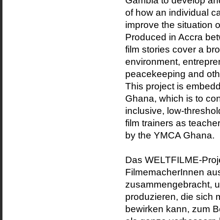
Gambia to develop and
of how an individual c
improve the situation o
Produced in Accra be
film stories cover a br
environment, entrepre
peacekeeping and othe
This project is embed
Ghana, which is to co
inclusive, low-thresho
film trainers as teach
by the YMCA Ghana.
Das WELTFILME-Proj
FilmemacherInnen aus
zusammengebracht, um
produzieren, die sich 
bewirken kann, zum Bei