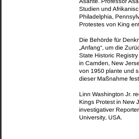
Asante. Professor Asant
Studien und Afrikanisc
Philadelphia, Pennsyl
Protestes von King ent
Die Behörde für Denkm
„Anfang“, um die Zurü
State Historic Registr
in Camden, New Jersey
von 1950 plante und s
dieser Maßnahme festl
Linn Washington Jr. re
Kings Protest in New 
investigativer Reporte
University, USA.