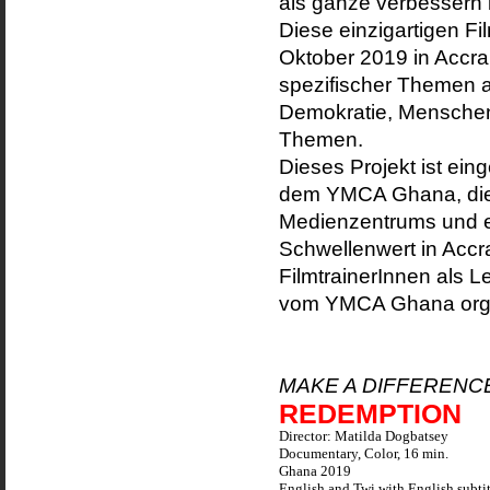
als ganze verbessern
Diese einzigartigen F
Oktober 2019 in Accra
spezifischer Themen 
Demokratie, Menschen
Themen.
Dieses Projekt ist ein
dem YMCA Ghana, die 
Medienzentrums und ei
Schwellenwert in Accr
FilmtrainerInnen als L
vom YMCA Ghana organ
MAKE A DIFFERENC
REDEMPTION
Director: Matilda Dogbatsey
Documentary, Color, 16 min.
Ghana 2019
English and Twi with English subtit