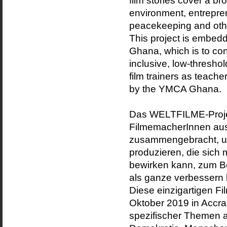
film stories cover a br
environment, entrepre
peacekeeping and othe
This project is embed
Ghana, which is to co
inclusive, low-thresho
film trainers as teach
by the YMCA Ghana.
Das WELTFILME-Proj
FilmemacherInnen aus
zusammengebracht, um
produzieren, die sich 
bewirken kann, zum Bei
als ganze verbessern
Diese einzigartigen F
Oktober 2019 in Accra
spezifischer Themen 